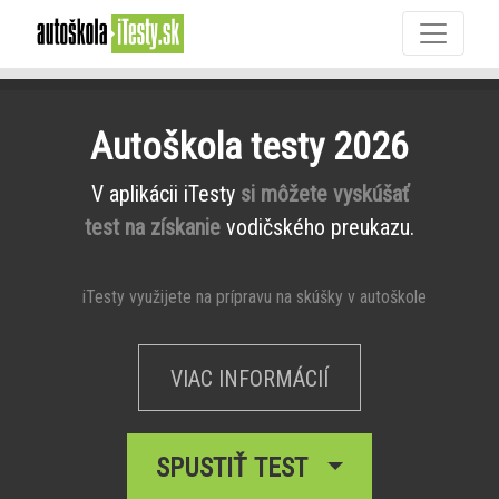
Autoškola testy 2026
V aplikácii iTesty
si môžete vyskúšať
test na získanie
vodičského preukazu.
iTesty využijete na prípravu na skúšky v autoškole
VIAC INFORMÁCIÍ
SPUSTIŤ TEST