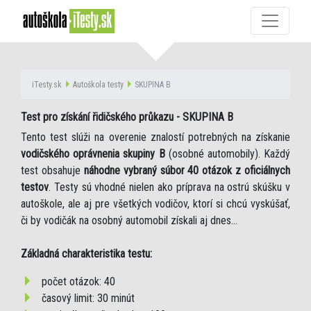
iTesty.sk
Autoškola testy
SKUPINA B
Test pro získání řidičského průkazu - SKUPINA B
Tento test slúži na overenie znalostí potrebných na získanie
vodičského oprávnenia skupiny B
(osobné automobily). Každý
test obsahuje
náhodne vybraný súbor 40 otázok z oficiálnych
testov
. Testy sú vhodné nielen ako príprava na ostrú skúšku v
autoškole, ale aj pre všetkých vodičov, ktorí si chcú vyskúšať,
či by vodičák na osobný automobil získali aj dnes...
Základná charakteristika testu:
počet otázok: 40
časový limit: 30 minút