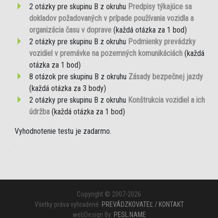
2 otázky pre skupinu B z okruhu
Predpisy týkajúce sa
dokladov požadovaných v prípade používania vozidla a
organizácia času v doprave
(každá otázka za 1 bod)
2 otázky pre skupinu B z okruhu
Podmienky prevádzky
vozidiel v premávke na pozemných komunikáciách
(každá
otázka za 1 bod)
8 otázok pre skupinu B z okruhu
Zásady bezpečnej jazdy
(každá otázka za 3 body)
2 otázky pre skupinu B z okruhu
Konštrukcia vozidiel a ich
údržba
(každá otázka za 1 bod)
Vyhodnotenie testu je zadarmo.
Copyright © 2007-2026
Všetky práva vyhradené.
PREVÁDZKOVATEĽ / KONTAKT
webDesign By:
PESL.NAME