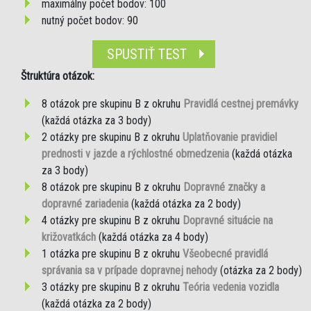
maximálny počet bodov: 100
nutný počet bodov: 90
SPUSTIŤ TEST
Štruktúra otázok:
8 otázok pre skupinu B z okruhu
Pravidlá cestnej premávky
(každá otázka za 3 body)
2 otázky pre skupinu B z okruhu
Uplatňovanie pravidiel
prednosti v jazde a rýchlostné obmedzenia
(každá otázka
za 3 body)
8 otázok pre skupinu B z okruhu
Dopravné značky a
dopravné zariadenia
(každá otázka za 2 body)
4 otázky pre skupinu B z okruhu
Dopravné situácie na
križovatkách
(každá otázka za 4 body)
1 otázka pre skupinu B z okruhu
Všeobecné pravidlá
správania sa v prípade dopravnej nehody
(otázka za 2 body)
3 otázky pre skupinu B z okruhu
Teória vedenia vozidla
(každá otázka za 2 body)