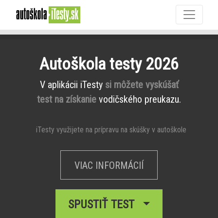
Autoškola testy 2026
V aplikácii iTesty
si môžete vyskúšať
test na získanie
vodičského preukazu.
iTesty využijete na prípravu na skúšky v autoškole
VIAC INFORMÁCIÍ
SPUSTIŤ TEST