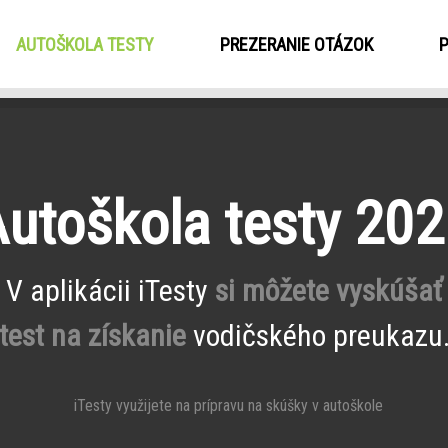
AUTOŠKOLA TESTY
(CURRENT)
PREZERANIE OTÁZOK
utoškola testy 20
V aplikácii iTesty
si môžete vyskúšať
test na získanie
vodičského preukazu
iTesty využijete na prípravu na skúšky v autoškole