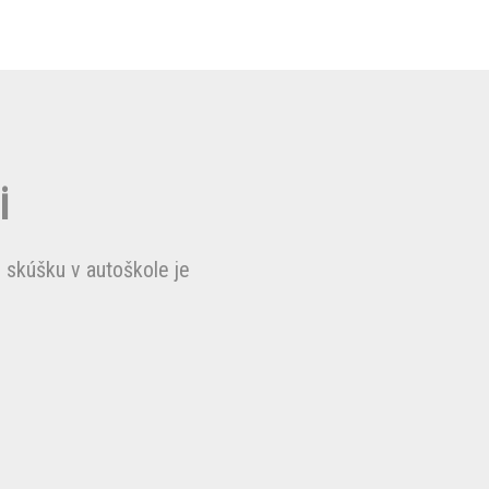
i
 skúšku v autoškole je