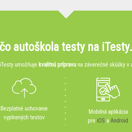
čo autoškola testy na iTesty
 iTesty umožňuje
kvalitnú prípravu
na záverečné skúšky v 
Bezplatné uchovanie
Mobilná aplikácia
vyplnených testov
pre
iOS
a
Android