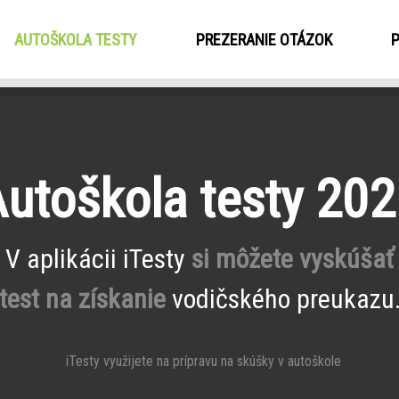
AUTOŠKOLA TESTY
(CURRENT)
PREZERANIE OTÁZOK
utoškola testy 20
V aplikácii iTesty
si môžete vyskúšať
test na získanie
vodičského preukazu
iTesty využijete na prípravu na skúšky v autoškole