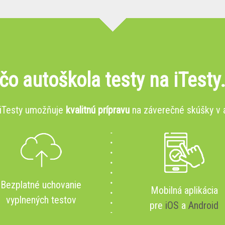
čo autoškola testy na iTesty
 iTesty umožňuje
kvalitnú prípravu
na záverečné skúšky v 
Bezplatné uchovanie
Mobilná aplikácia
vyplnených testov
pre
iOS
a
Android