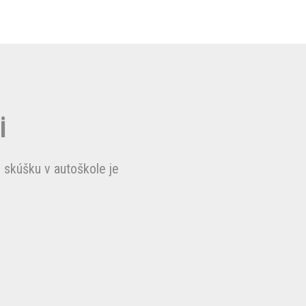
i
 skúšku v autoškole je