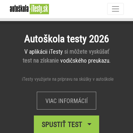
Autoškola testy 2026
V aplikácii iTesty
si môžete vyskúšať
test na získanie
vodičského preukazu.
iTesty využijete na prípravu na skúšky v autoškole
VIAC INFORMÁCIÍ
SPUSTIŤ TEST