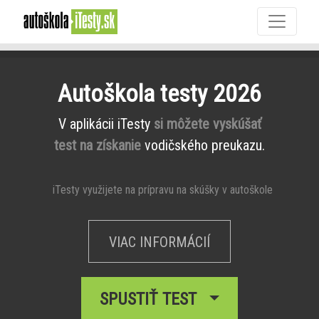
Autoškola testy 2026
V aplikácii iTesty
si môžete vyskúšať
test na získanie
vodičského preukazu.
iTesty využijete na prípravu na skúšky v autoškole
VIAC INFORMÁCIÍ
SPUSTIŤ TEST