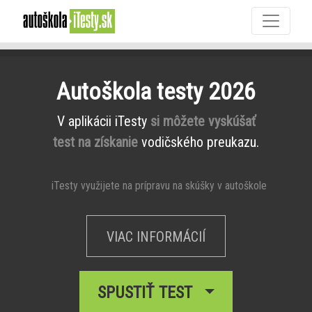
Autoškola testy 2026
V aplikácii iTesty
si môžete vyskúšať
test na získanie
vodičského preukazu.
iTesty využijete na prípravu na skúšky v autoškole
VIAC INFORMÁCIÍ
SPUSTIŤ TEST