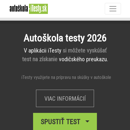
Autoškola testy 2026
V aplikácii iTesty
si môžete vyskúšať
test na získanie
vodičského preukazu.
iTesty využijete na prípravu na skúšky v autoškole
VIAC INFORMÁCIÍ
SPUSTIŤ TEST