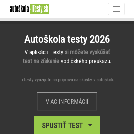
Autoškola testy 2026
V aplikácii iTesty
si môžete vyskúšať
test na získanie
vodičského preukazu.
iTesty využijete na prípravu na skúšky v autoškole
VIAC INFORMÁCIÍ
SPUSTIŤ TEST