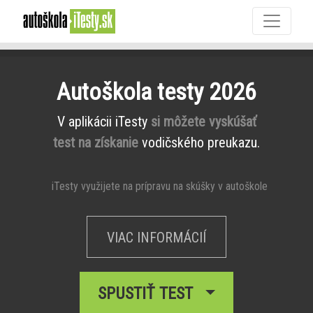
Autoškola testy 2026
V aplikácii iTesty
si môžete vyskúšať
test na získanie
vodičského preukazu.
iTesty využijete na prípravu na skúšky v autoškole
VIAC INFORMÁCIÍ
SPUSTIŤ TEST