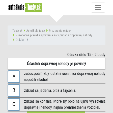
iTesty.sk
Autoškola testy
Prezeranie otázok
Všeobecné pravidlá správania sa v prípade dopravnej nehody
Otázka 15
Otázka číslo 15
- 2 body
Účastník dopravnej nehody je povinný
zabezpečiť, aby ostatní účastníci dopravnej nehody
A
nepožili alkohol.
B
zdržať sa jedenia, pitia a fajčenia.
zdržať sa konania, ktoré by bolo na ujmu vyšetrenia
C
dopravnej nehody, najmä premiestnenia vozidiel.