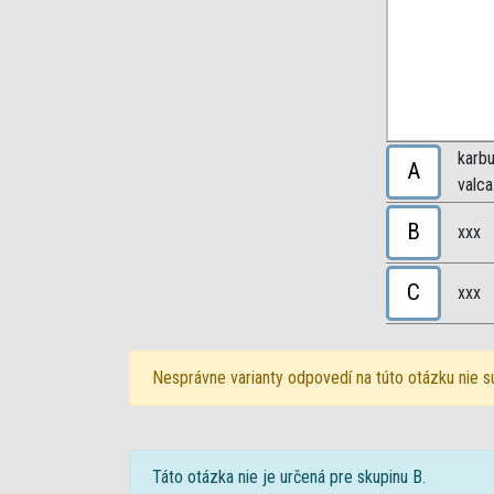
karbu
A
valca
B
xxx
C
xxx
Nesprávne varianty odpovedí na túto otázku nie s
Táto otázka nie je určená pre skupinu B.