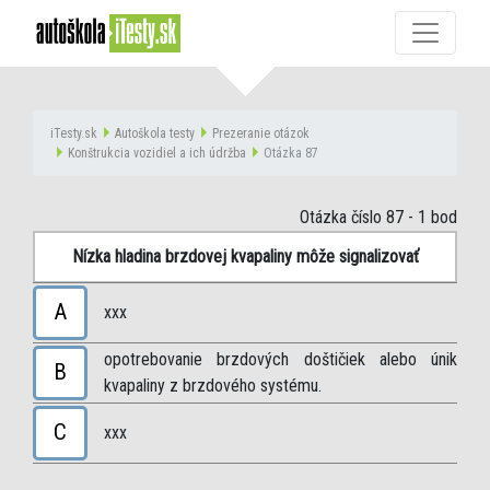
iTesty.sk
Autoškola testy
Prezeranie otázok
Konštrukcia vozidiel a ich údržba
Otázka 87
Otázka číslo 87
- 1 bod
Nízka hladina brzdovej kvapaliny môže signalizovať
A
xxx
opotrebovanie brzdových doštičiek alebo únik
B
kvapaliny z brzdového systému.
C
xxx