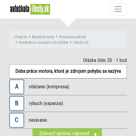
iTesty.sk
Autoškola testy
Prezeranie otázok
Konštrukcia vozidiel a ich údržba
Otázka 20
Otázka číslo 20
- 1 bod
Doba práce motora, ktorá je zdrojom pohybu sa nazýva
A
stláčanie (kompresia).
B
výbuch (expanzia).
C
nasávanie.
Zobraziť správnu odpoveď