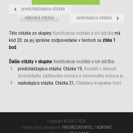
predchádzajúca otázka
náhodná otázka
nasledujúca otázka
Táto otázka zo skupiny
Konštrukcia vozidiel a ich údržba
má
kód 20; za jej správne zodpovedanie v testoch sa
získa 1
bod
.
Ďalšie otázky v skupine
Konštrukcia vozidiel a ich údržba
:
predchádzajúca otázka: Otázka 19,
Rozdiel v činnosti
štvordobého zážihového motora a vznetového motora je...
nasledujúca otázka: Otázka 21,
Chladiacu kvapalinu tvorí
Copyright © 2007-2026
Všetky práva vyhradené.
PREVÁDZKOVATEĽ / KONTAKT