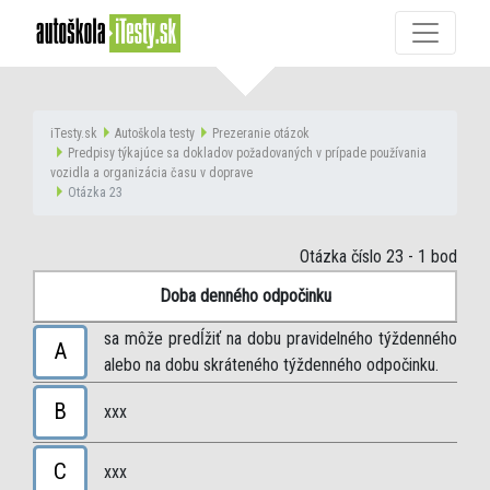
iTesty.sk
Autoškola testy
Prezeranie otázok
Predpisy týkajúce sa dokladov požadovaných v prípade používania
vozidla a organizácia času v doprave
Otázka 23
Otázka číslo 23
- 1 bod
Doba denného odpočinku
sa môže predĺžiť na dobu pravidelného týždenného
A
alebo na dobu skráteného týždenného odpočinku.
B
xxx
C
xxx