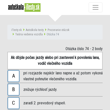
iTesty.sk
Autoškola testy
Prezeranie otázok
Teória vedenia vozidla
Otázka 74
Otázka číslo 74
- 2 body
Ak dôjde počas jazdy alebo pri zastavení k povoleniu lana,
vodič vlečného vozidla
pri rozjazde najskôr lano napne a až potom vykoná
A
vlastné pohnutie vlečeného vozidla.
B
znižuje rýchlosť jazdy.
C
zaradí 2. prevodový stupeň.