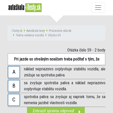
iTesty.sk
Autoškola testy
Prezeranie otázok
Teória vedenia vozidla
Otázka 59
Otázka číslo 59
- 2 body
Pri jazde so strešným nosičom treba počítať s tým, že
náklad nepriaznivo ovplyvňuje stabilitu vozidla, ale
A
znižuje sa spotreba paliva.
sa zvyšuje spotreba paliva a náklad nepriaznivo
B
ovplyvňuje stabilitu vozidla.
spotreba paliva sa zvyšuje aj napriek tomu, že sa
C
nemenia jazdné vlastnosti vozidla.
Zobraziť správnu odpoveď