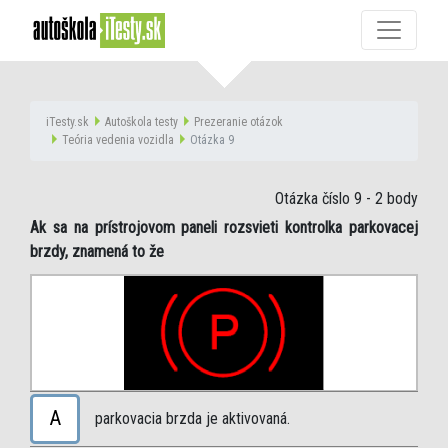
iTesty.sk
Autoškola testy
Prezeranie otázok
Teória vedenia vozidla
Otázka 9
Otázka číslo 9
- 2 body
Ak sa na prístrojovom paneli rozsvieti kontrolka parkovacej
brzdy, znamená to že
A
parkovacia brzda je aktivovaná.