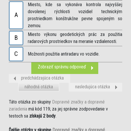
Miesto, kde sa vykonáva kontrola najvyššej
dovolenej rýchlosti vozidiel technickým
A
prostriedkom konštrukčne pevne spojeným so
zemou.
Miesto výkonu geodetických prác za použitia
B
radarových prostriedkov na meranie vzdialenosti.
C
Možnosti použitia antiradaru vo vozidle.
Zobraziť správnu odpoveď
predchádzajúca otázka
náhodná otázka
nasledujúca otázka
Táto otázka zo skupiny
Dopravné značky a dopravné
zariadenia
má kód 119; za jej správne zodpovedanie v
testoch sa
získajú 2 body
.
Ďalšie otázky v skupine
Dopravné značky a dopravné