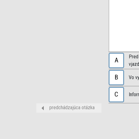
Pred
A
vjazd
B
Vo v
C
Infor
predchádzajúca otázka