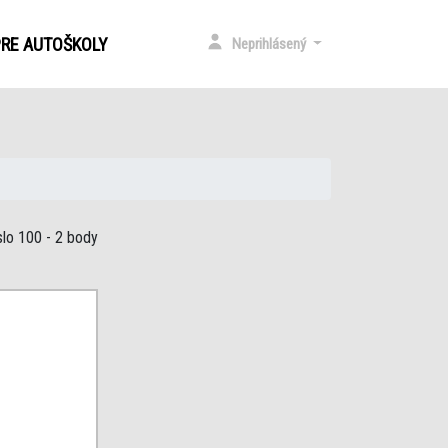
)
PRE AUTOŠKOLY
Neprihlásený
slo 100
- 2 body