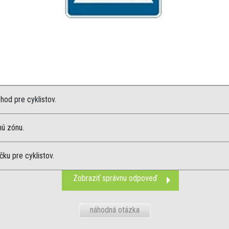
hod pre cyklistov.
nú zónu.
čku pre cyklistov.
Zobraziť správnu odpoveď
náhodná otázka