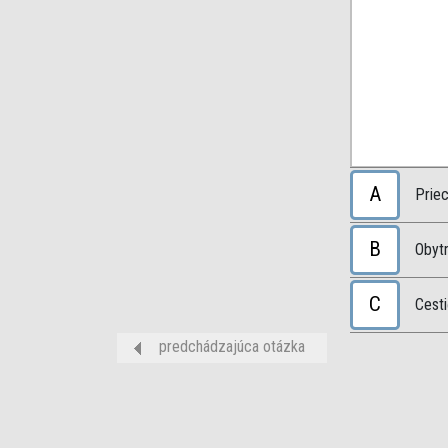
A
Priec
B
Obyt
C
Cesti
predchádzajúca otázka