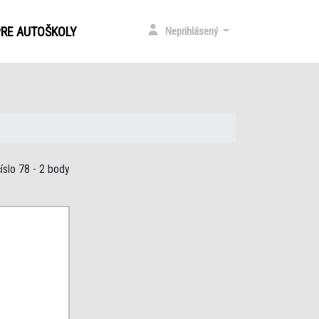
)
PRE AUTOŠKOLY
Neprihlásený
íslo 78
- 2 body