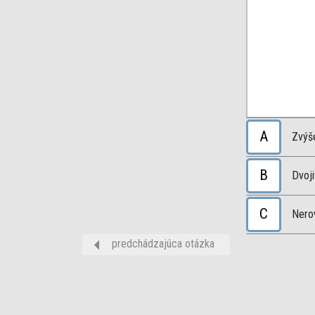
A
Zvýše
B
Dvoji
C
Nero
predchádzajúca otázka