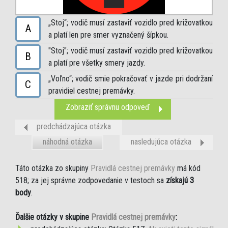
„Stoj“; vodič musí zastaviť vozidlo pred križovatkou
A
a platí len pre smer vyznačený šípkou.
"Stoj"; vodič musí zastaviť vozidlo pred križovatkou
B
a platí pre všetky smery jazdy.
„Voľno“; vodič smie pokračovať v jazde pri dodržaní
C
pravidiel cestnej premávky.
Zobraziť správnu odpoveď
predchádzajúca otázka
náhodná otázka
nasledujúca otázka
Táto otázka zo skupiny
Pravidlá cestnej premávky
má kód
518; za jej správne zodpovedanie v testoch sa
získajú 3
body
.
Ďalšie otázky v skupine
Pravidlá cestnej premávky
: