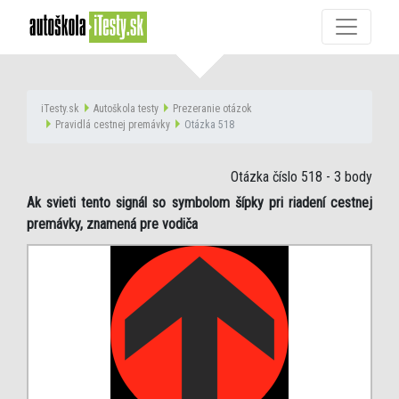
iTesty.sk
Autoškola testy
Prezeranie otázok
Pravidlá cestnej premávky
Otázka 518
Otázka číslo 518
- 3 body
Ak svieti tento signál so symbolom šípky pri riadení cestnej
premávky, znamená pre vodiča