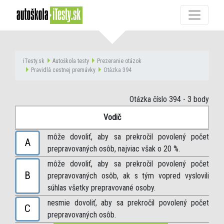
iTesty.sk
Autoškola testy
Prezeranie otázok
Pravidlá cestnej premávky
Otázka 394
Otázka číslo 394
- 3 body
Vodič
môže dovoliť, aby sa prekročil povolený počet
A
prepravovaných osôb, najviac však o 20 %.
môže dovoliť, aby sa prekročil povolený počet
B
prepravovaných osôb, ak s tým vopred vyslovili
súhlas všetky prepravované osoby.
nesmie dovoliť, aby sa prekročil povolený počet
C
prepravovaných osôb.