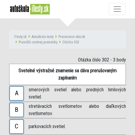
iTesty.sk
Autoškola testy
Prezeranie otázok
Pravidlá cestnej premávky
Otázka 302
Otázka číslo 302
- 3 body
Svetelné výstražné znamenie sa dáva prerušovaným
zapínaním
smerových svetiel alebo predných hmlových
A
svetiel.
stretávacích svetlometov alebo diaľkových
B
svetlometov.
C
parkovacích svetiel.