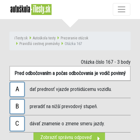
iTesty.sk
Autoškola testy
Prezeranie otázok
Pravidlá cestnej premávky
Otázka 167
Otázka číslo 167
- 3 body
Pred odbočovaním a počas odbočovania je vodič povinný
A
dať prednosť vjazde protiidúcemu vozidlu.
B
preradiť na nižší prevodový stupeň.
C
dávať znamenie o zmene smeru jazdy.
Zobraziť správnu odpoveď