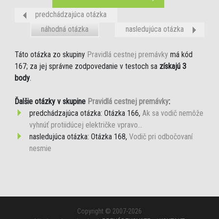
predchádzajúca otázka
náhodná otázka
nasledujúca otázka
Táto otázka zo skupiny
Pravidlá cestnej premávky
má kód
167; za jej správne zodpovedanie v testoch sa
získajú 3
body
.
Ďalšie otázky v skupine
Pravidlá cestnej premávky
:
predchádzajúca otázka: Otázka 166,
Ak sa vodič nemôže
vyhnúť protiidúcej električke vpravo...
nasledujúca otázka: Otázka 168,
Vodič pri odbočovaní
nesmie
Copyright © 2007-2026