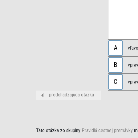
A
vľavo
B
vprav
C
vprav
predchádzajúca otázka
Táto otázka zo skupiny
Pravidlá cestnej premávky
má