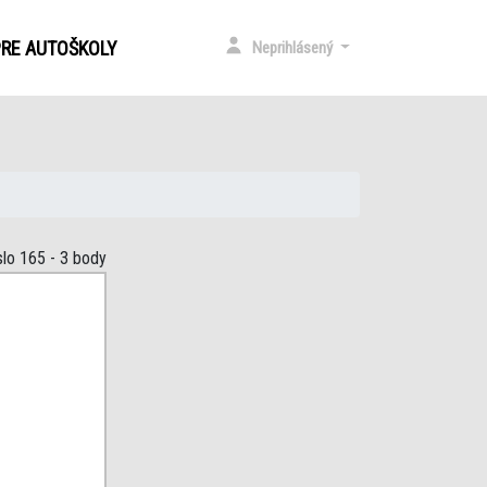
)
PRE AUTOŠKOLY
Neprihlásený
slo 165
- 3 body