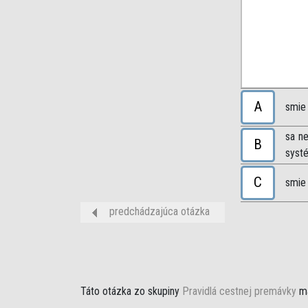
A
smie 
sa n
B
syst
C
smie
predchádzajúca otázka
Táto otázka zo skupiny
Pravidlá cestnej premávky
má