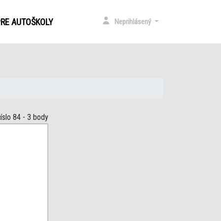
)
PRE AUTOŠKOLY
Neprihlásený
íslo 84
- 3 body