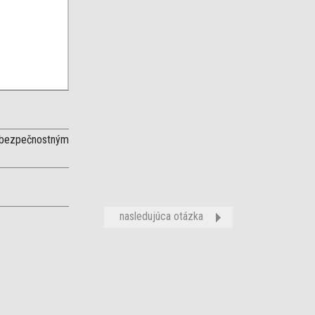
é bezpečnostným
nasledujúca otázka