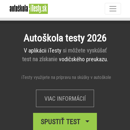
Autoškola testy 2026
V aplikácii iTesty
si môžete vyskúšať
test na získanie
vodičského preukazu.
iTesty využijete na prípravu na skúšky v autoškole
VIAC INFORMÁCIÍ
SPUSTIŤ TEST